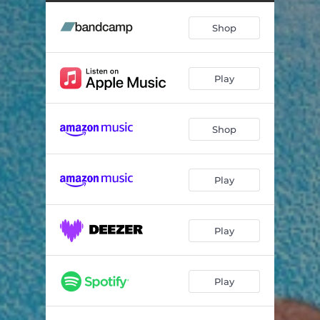
O Figlio d'o marsigliese
--
Shop
Guapparia
--
Écoutez les mandolines
--
Play
Marechiare
--
Argentina
--
Shop
Tango des fauvettes
--
Ojos negros
--
Play
Lacreme napulitane
--
Fantasia Napoletana
--
Play
Lacrime del mare
--
Play
La Petite Naples, Vol. 2
--