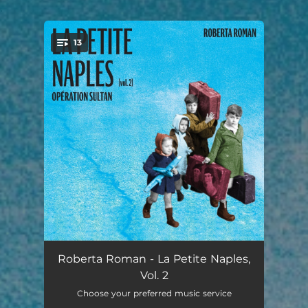
.
13
You're all set!
Opération Sultan
--
Roberta Roman - La Petite Naples,
Vol. 2
Guaglione-Bambino
--
Choose your preferred music service